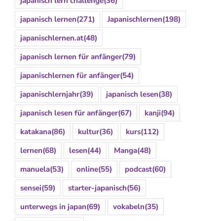
japanisch lern challenge
(36)
japanisch lernen
(271)
Japanischlernen
(198)
japanischlernen.at
(48)
japanisch lernen für anfänger
(79)
japanischlernen für anfänger
(54)
japanischlernjahr
(39)
japanisch lesen
(38)
japanisch lesen für anfänger
(67)
kanji
(94)
katakana
(86)
kultur
(36)
kurs
(112)
lernen
(68)
lesen
(44)
Manga
(48)
manuela
(53)
online
(55)
podcast
(60)
sensei
(59)
starter-japanisch
(56)
unterwegs in japan
(69)
vokabeln
(35)