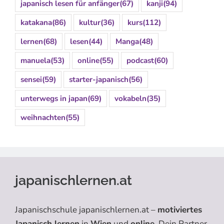
japanisch lesen für anfänger
(67)
kanji
(94)
katakana
(86)
kultur
(36)
kurs
(112)
lernen
(68)
lesen
(44)
Manga
(48)
manuela
(53)
online
(55)
podcast
(60)
sensei
(59)
starter-japanisch
(56)
unterwegs in japan
(69)
vokabeln
(35)
weihnachten
(55)
japanischlernen.at
Japanischschule japanischlernen.at –
motiviertes
Japanisch lernen
in
Wien
und
online
. Dein Partner