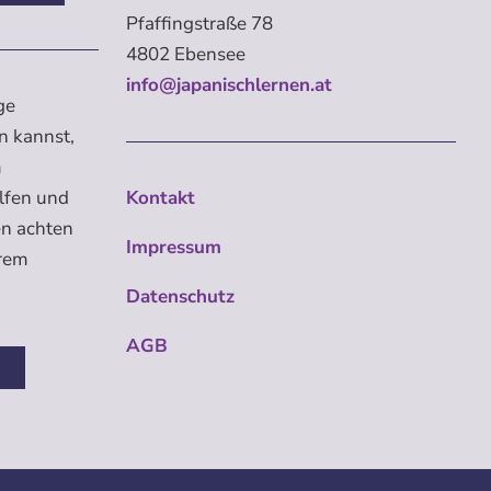
Pfaffingstraße 78
4802 Ebensee
info@japanischlernen.at
ge
n kannst,
m
elfen und
Kontakt
en achten
Impressum
erem
Datenschutz
AGB
n