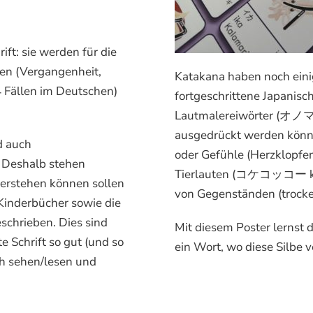
ift: sie werden für die
en (Vergangenheit,
Katakana haben noch eini
 4 Fällen im Deutschen)
fortgeschrittene Japanisc
Lautmalereiwörter (オノマ
ausgedrückt werden könne
d auch
oder Gefühle (Herzklopf
. Deshalb stehen
Tierlauten (コケコッコー kok
verstehen können sollen
von Gegenständen (troc
Kinderbücher sowie die
schrieben. Dies sind
Mit diesem Poster lernst d
e Schrift so gut (und so
ein Wort, wo diese Silbe 
ch sehen/lesen und