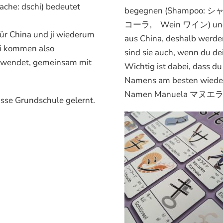
ache: dschi) bedeutet
begegnen (Shampoo: シャンプ
コーラ, Wein ワイン) und so
für China und ji wiederum
aus China, deshalb werde
nji kommen also
sind sie auch, wenn du d
erwendet, gemeinsam mit
Wichtig ist dabei, dass d
Namens am besten wiederg
Namen Manuela マヌエラ – d
asse Grundschule gelernt.