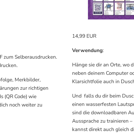
14,99 EUR
Verwendung
:
DF zum Selberausdrucken.
Hänge sie dir an Orte, wo d
drucken.
neben deinem Computer oder 
bfolge, Merkbilder,
Klarsichtfolie auch in Dusc
ärungen zur richtigen
Und falls du dir beim Dus
s (QR Code) wie
einen wasserfesten Lautsp
ich noch weiter zu
sind die downloadbaren Aud
Aussprache zu trainieren – 
kannst direkt auch gleich 