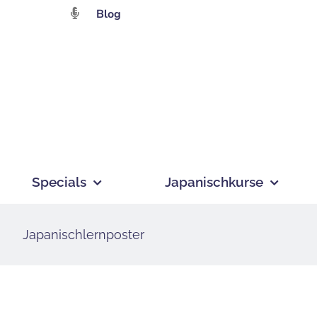
Zum
Blog
Inhalt
springen
Specials
Japanischkurse
Japanischlernposter