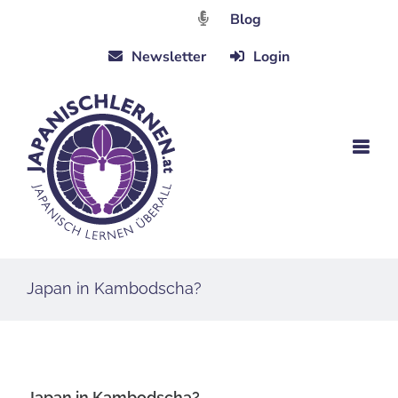
Zum
Blog
Inhalt
Newsletter
Login
springen
Japan in Kambodscha?
Japan in Kambodscha?