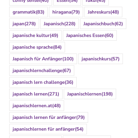
conny sensei
(40)
Essen
(54)
fukui
(45)
grammatik
(83)
hiragana
(79)
Jahreskurs
(48)
japan
(278)
Japanisch
(228)
Japanischbuch
(62)
japanische kultur
(49)
Japanisches Essen
(60)
japanische sprache
(84)
Japanisch für Anfänger
(100)
japanischkurs
(57)
japanischlernchallenge
(67)
japanisch lern challenge
(36)
japanisch lernen
(271)
Japanischlernen
(198)
japanischlernen.at
(48)
japanisch lernen für anfänger
(79)
japanischlernen für anfänger
(54)