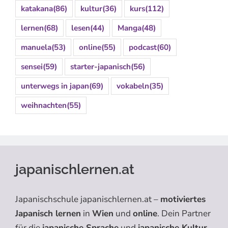
katakana
(86)
kultur
(36)
kurs
(112)
lernen
(68)
lesen
(44)
Manga
(48)
manuela
(53)
online
(55)
podcast
(60)
sensei
(59)
starter-japanisch
(56)
unterwegs in japan
(69)
vokabeln
(35)
weihnachten
(55)
japanischlernen.at
Japanischschule japanischlernen.at –
motiviertes
Japanisch lernen
in
Wien
und
online
. Dein Partner
für die
japanische Sprache
und
japanische Kultur
.