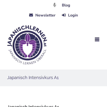
Zum
Blog
Inhalt
Newsletter
Login
springen
Japanisch Intensivkurs A1
Japanisch Intensivkurs A1