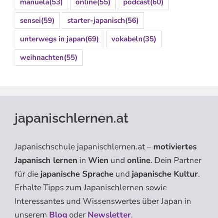
manuela
(53)
online
(55)
podcast
(60)
sensei
(59)
starter-japanisch
(56)
unterwegs in japan
(69)
vokabeln
(35)
weihnachten
(55)
japanischlernen.at
Japanischschule japanischlernen.at –
motiviertes
Japanisch lernen
in
Wien
und
online
. Dein Partner
für die
japanische Sprache
und
japanische Kultur
.
Erhalte Tipps zum Japanischlernen sowie
Interessantes und Wissenswertes über Japan in
unserem
Blog
oder
Newsletter
.