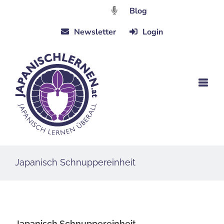
Zum
Blog
Inhalt
Newsletter
Login
springen
Japanisch Schnuppereinheit
Japanisch Schnuppereinheit