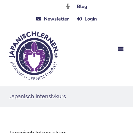
Zum
Blog
Inhalt
Newsletter
Login
springen
Japanisch Intensivkurs
Japanisch Intensivkurs