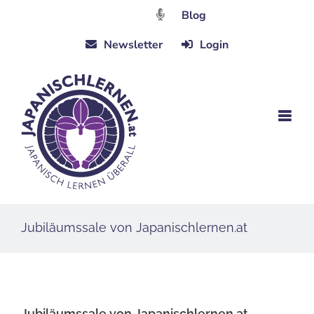
Zum
Blog
Inhalt
Newsletter
Login
springen
Jubiläumssale von Japanischlernen.at
Jubiläumssale von Japanischlernen.at