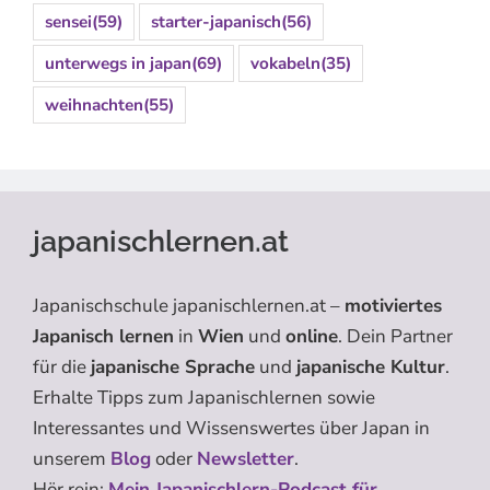
sensei
(59)
starter-japanisch
(56)
unterwegs in japan
(69)
vokabeln
(35)
weihnachten
(55)
japanischlernen.at
Japanischschule japanischlernen.at –
motiviertes
Japanisch lernen
in
Wien
und
online
. Dein Partner
für die
japanische Sprache
und
japanische Kultur
.
Erhalte Tipps zum Japanischlernen sowie
Interessantes und Wissenswertes über Japan in
unserem
Blog
oder
Newsletter
.
Hör rein:
Mein Japanischlern-Podcast für