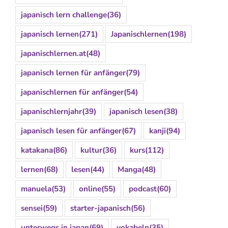
japanisch lern challenge
(36)
japanisch lernen
(271)
Japanischlernen
(198)
japanischlernen.at
(48)
japanisch lernen für anfänger
(79)
japanischlernen für anfänger
(54)
japanischlernjahr
(39)
japanisch lesen
(38)
japanisch lesen für anfänger
(67)
kanji
(94)
katakana
(86)
kultur
(36)
kurs
(112)
lernen
(68)
lesen
(44)
Manga
(48)
manuela
(53)
online
(55)
podcast
(60)
sensei
(59)
starter-japanisch
(56)
unterwegs in japan
(69)
vokabeln
(35)