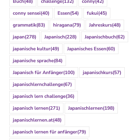
Buch
(48)
challenge
(132)
conny
(42)
conny sensei
(40)
Essen
(54)
fukui
(45)
grammatik
(83)
hiragana
(79)
Jahreskurs
(48)
japan
(278)
Japanisch
(228)
Japanischbuch
(62)
japanische kultur
(49)
Japanisches Essen
(60)
japanische sprache
(84)
Japanisch für Anfänger
(100)
japanischkurs
(57)
japanischlernchallenge
(67)
japanisch lern challenge
(36)
japanisch lernen
(271)
Japanischlernen
(198)
japanischlernen.at
(48)
japanisch lernen für anfänger
(79)