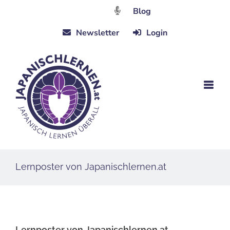
Zum
Blog
Inhalt
Newsletter
Login
springen
Lernposter von Japanischlernen.at
Lernposter von Japanischlernen.at