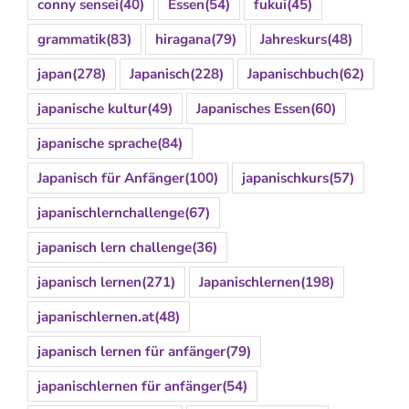
conny sensei
(40)
Essen
(54)
fukui
(45)
grammatik
(83)
hiragana
(79)
Jahreskurs
(48)
japan
(278)
Japanisch
(228)
Japanischbuch
(62)
japanische kultur
(49)
Japanisches Essen
(60)
japanische sprache
(84)
Japanisch für Anfänger
(100)
japanischkurs
(57)
japanischlernchallenge
(67)
japanisch lern challenge
(36)
japanisch lernen
(271)
Japanischlernen
(198)
japanischlernen.at
(48)
japanisch lernen für anfänger
(79)
japanischlernen für anfänger
(54)