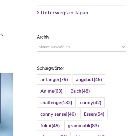
Unterwegs in Japan
es
Archiv
Archiv
Schlagwörter
anfänger
(79)
angebot
(45)
Anime
(63)
Buch
(48)
challenge
(132)
conny
(42)
conny sensei
(40)
Essen
(54)
fukui
(45)
grammatik
(83)