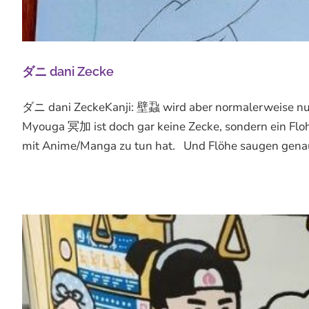
ダニ dani Zecke
ダニ dani ZeckeKanji: 壁蝨 wird aber normalerweise nur
Myouga 冥加 ist doch gar keine Zecke, sondern ein Flohd
mit Anime/Manga zu tun hat. Und Flöhe saugen genau so