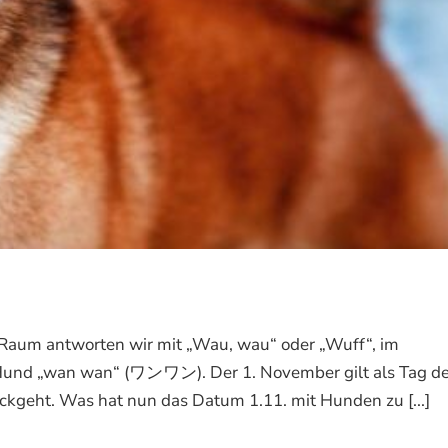
aum antworten wir mit „Wau, wau“ oder „Wuff“, im
in Hund „wan wan“ (ワンワン). Der 1. November gilt als Tag d
kgeht. Was hat nun das Datum 1.11. mit Hunden zu [...]