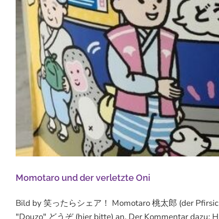
Momotaro und der verletzte Oni
Bild by 笑ったらシェア！ Momotaro 桃太郎 (der Pfirsich-Taro
"Douzo" どうぞ (hier bitte) an. Der Kommentar dazu: Has