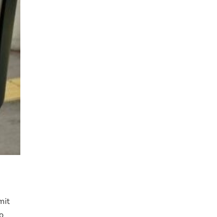
mit
o