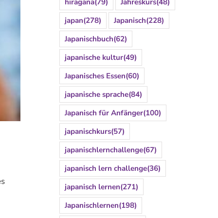
hiragana
(79)
Jahreskurs
(48)
japan
(278)
Japanisch
(228)
Japanischbuch
(62)
japanische kultur
(49)
Japanisches Essen
(60)
japanische sprache
(84)
Japanisch für Anfänger
(100)
japanischkurs
(57)
japanischlernchallenge
(67)
japanisch lern challenge
(36)
es
japanisch lernen
(271)
Japanischlernen
(198)