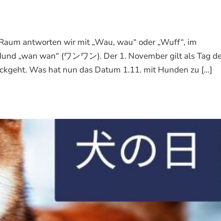
aum antworten wir mit „Wau, wau“ oder „Wuff“, im
in Hund „wan wan“ (ワンワン). Der 1. November gilt als Tag d
kgeht. Was hat nun das Datum 1.11. mit Hunden zu [...]