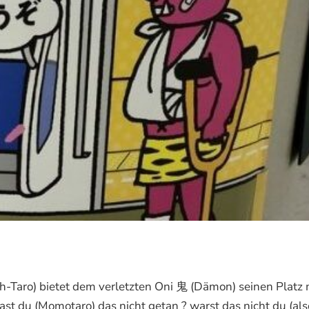
) bietet dem verletzten Oni 鬼 (Dämon) seinen Platz 
t du (Momotaro) das nicht getan ? warst das nicht du (als