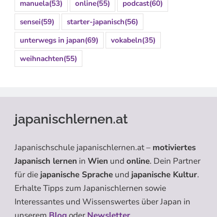
manuela
(53)
online
(55)
podcast
(60)
sensei
(59)
starter-japanisch
(56)
unterwegs in japan
(69)
vokabeln
(35)
weihnachten
(55)
japanischlernen.at
Japanischschule japanischlernen.at –
motiviertes
Japanisch lernen
in
Wien
und
online
. Dein Partner
für die
japanische Sprache
und
japanische Kultur
.
Erhalte Tipps zum Japanischlernen sowie
Interessantes und Wissenswertes über Japan in
unserem
Blog
oder
Newsletter
.