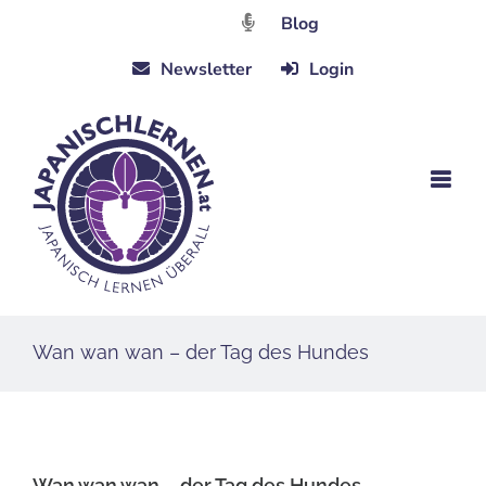
Zum
Blog
Inhalt
Newsletter
Login
springen
Wan wan wan – der Tag des Hundes
Wan wan wan – der Tag des Hundes