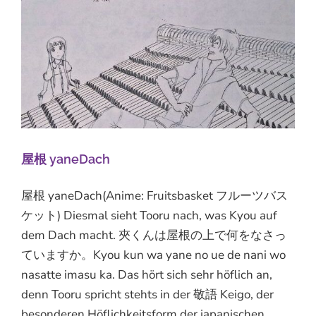
屋根 yaneDach
屋根 yaneDach(Anime: Fruitsbasket フルーツバス
ケット) Diesmal sieht Tooru nach, was Kyou auf
dem Dach macht. 夾くんは屋根の上で何をなさっ
ていますか。Kyou kun wa yane no ue de nani wo
nasatte imasu ka. Das hört sich sehr höflich an,
denn Tooru spricht stehts in der 敬語 Keigo, der
besonderen Höflichkeitsform der japanischen