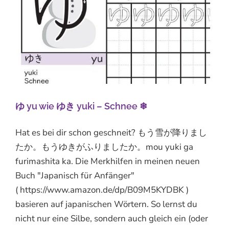
ゆ yu wie ゆき yuki – Schnee ❄
Hat es bei dir schon geschneit? もう雪が降りまし
たか。もうゆきがふりましたか。mou yuki ga
furimashita ka. Die Merkhilfen in meinen neuen
Buch "Japanisch für Anfänger"
( https://www.amazon.de/dp/B09M5KYDBK )
basieren auf japanischen Wörtern. So lernst du
nicht nur eine Silbe, sondern auch gleich ein (oder