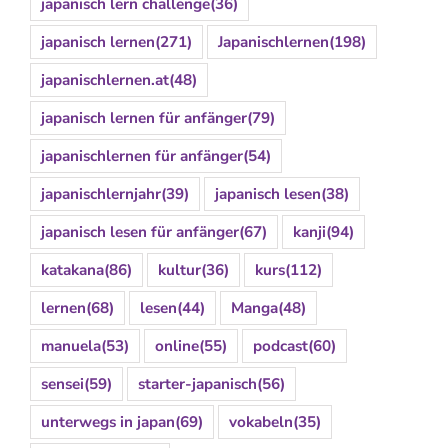
japanisch lern challenge
(36)
japanisch lernen
(271)
Japanischlernen
(198)
japanischlernen.at
(48)
japanisch lernen für anfänger
(79)
japanischlernen für anfänger
(54)
japanischlernjahr
(39)
japanisch lesen
(38)
japanisch lesen für anfänger
(67)
kanji
(94)
katakana
(86)
kultur
(36)
kurs
(112)
lernen
(68)
lesen
(44)
Manga
(48)
manuela
(53)
online
(55)
podcast
(60)
sensei
(59)
starter-japanisch
(56)
unterwegs in japan
(69)
vokabeln
(35)