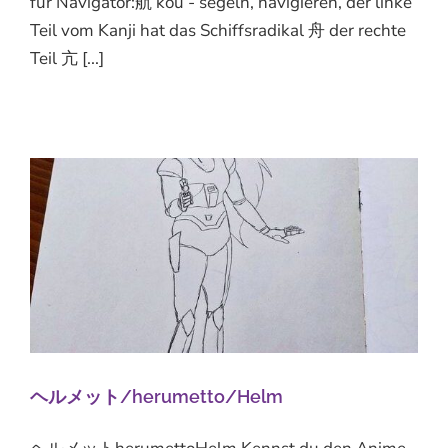
für Navigator:航 kou - segeln, navigieren, der linke
Teil vom Kanji hat das Schiffsradikal 舟 der rechte
Teil 亢 [...]
ヘルメット/herumetto/Helm