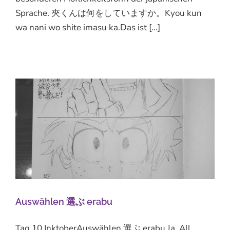
Sprache. 夾くんは何をしていますか。Kyou kun
wa nani wo shite imasu ka.Das ist [...]
Auswählen 選ぶ erabu
Tag 10 InktoberAuswählen 選ぶ erabu Ja, All