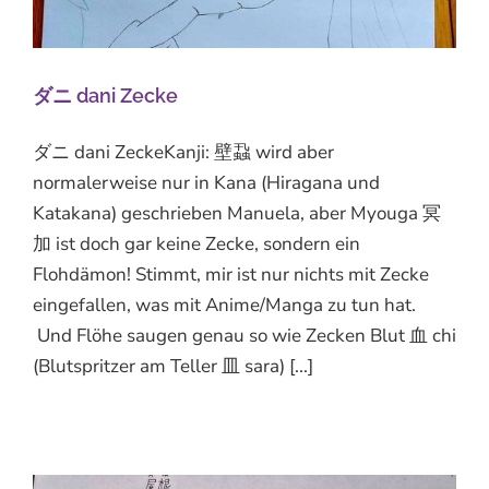
ダニ dani Zecke
ダニ dani ZeckeKanji: 壁蝨 wird aber
normalerweise nur in Kana (Hiragana und
Katakana) geschrieben Manuela, aber Myouga 冥
加 ist doch gar keine Zecke, sondern ein
Flohdämon! Stimmt, mir ist nur nichts mit Zecke
eingefallen, was mit Anime/Manga zu tun hat.
Und Flöhe saugen genau so wie Zecken Blut 血 chi
(Blutspritzer am Teller 皿 sara) [...]