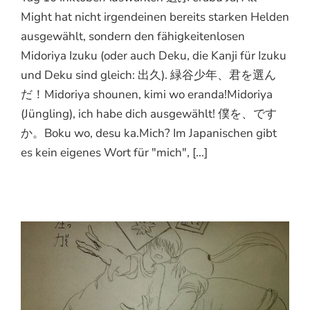
Might hat nicht irgendeinen bereits starken Helden
ausgewählt, sondern den fähigkeitenlosen
Midoriya Izuku (oder auch Deku, die Kanji für Izuku
und Deku sind gleich: 出久). 緑谷少年、君を選ん
だ！Midoriya shounen, kimi wo eranda!Midoriya
(Jüngling), ich habe dich ausgewählt! 僕を、です
か。Boku wo, desu ka.Mich? Im Japanischen gibt
es kein eigenes Wort für "mich", [...]