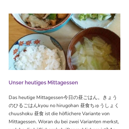
Unser heutiges Mittagessen
Das heutige Mittagessen今日の昼ごはん。きょう
のひるごはんkyou no hirugohan 昼食ちゅうしょく
chuushoku 昼食 ist die höflichere Variante von
Mittagessen. Woran du bei zwei Varianten merkst,