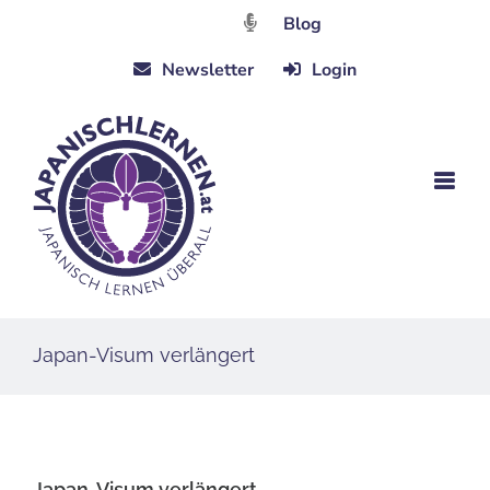
Zum
Blog
Inhalt
Newsletter
Login
springen
Japan-Visum verlängert
Japan-Visum verlängert