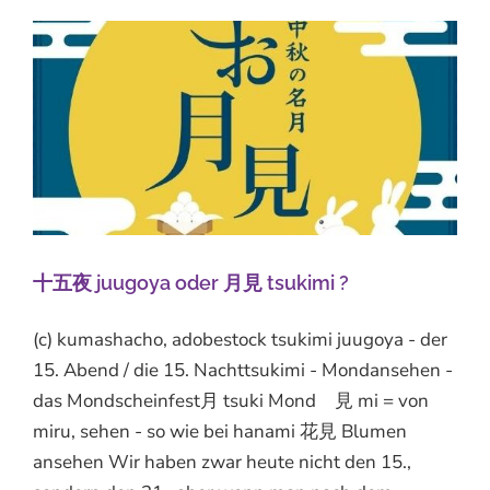
十五夜 juugoya oder 月見 tsukimi ?
(c) kumashacho, adobestock tsukimi juugoya - der
15. Abend / die 15. Nachttsukimi - Mondansehen -
das Mondscheinfest月 tsuki Mond 見 mi = von
miru, sehen - so wie bei hanami 花見 Blumen
ansehen Wir haben zwar heute nicht den 15.,