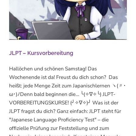
JLPT – Kursvorbereitung
Hallöchen und schönen Samstag! Das
Wochenende ist da! Freust du dich schon? Das
heißt: jede Menge Zeit zum Japanischlernen ヽ(〃･
ω･)ﾉDenn bald beginnen die... ╰(✧∇✧╰) JLPT-
VORBEREITUNGSKURSE! (╯✧∇✧)╯ Was ist der
JLPT fragst du dich? Ganz einfach: JLPT steht für
"Japanese Language Proficiency Test" – die
offizielle Prüfung zur Feststellung und zum