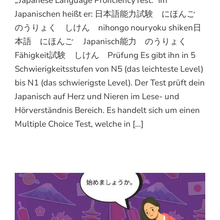
„Japanese Language ProficiencyTest.“ Im
Japanischen heißt er: 日本語能力試験 にほんご
のうりょく しけん nihongo nouryoku shiken日
本語 にほんご Japanisch能力 のうりょく
Fähigkeit試験 しけん Prüfung Es gibt ihn in 5
Schwierigkeitsstufen von N5 (das leichteste Level)
bis N1 (das schwierigste Level). Der Test prüft dein
Japanisch auf Herz und Nieren im Lese- und
Hörverständnis Bereich. Es handelt sich um einen
Multiple Choice Test, welche in [...]