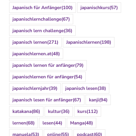
Japanisch für Anfänger
(100)
japanischkurs
(57)
japanischlernchallenge
(67)
japanisch lern challenge
(36)
japanisch lernen
(271)
Japanischlernen
(198)
japanischlernen.at
(48)
japanisch lernen für anfänger
(79)
japanischlernen für anfänger
(54)
japanischlernjahr
(39)
japanisch lesen
(38)
japanisch lesen für anfänger
(67)
kanji
(94)
katakana
(86)
kultur
(36)
kurs
(112)
lernen
(68)
lesen
(44)
Manga
(48)
manuela
(53)
online
(55)
podcast
(60)