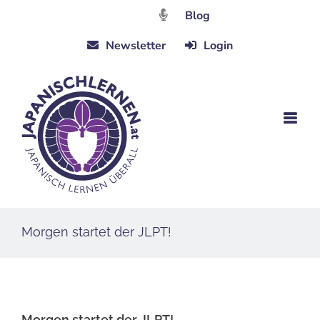
Zum
Blog
Inhalt
Newsletter
Login
springen
Morgen startet der JLPT!
Morgen startet der JLPT!