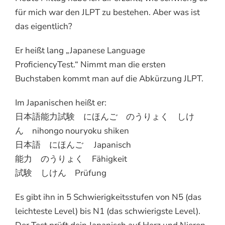
für mich war den JLPT zu bestehen. Aber was ist
das eigentlich?
Er heißt lang „Japanese Language
ProficiencyTest.“ Nimmt man die ersten
Buchstaben kommt man auf die Abkürzung JLPT.
Im Japanischen heißt er:
日本語能力試験 にほんご のうりょく しけ
ん nihongo nouryoku shiken
日本語 にほんご Japanisch
能力 のうりょく Fähigkeit
試験 しけん Prüfung
Es gibt ihn in 5 Schwierigkeitsstufen von N5 (das
leichteste Level) bis N1 (das schwierigste Level).