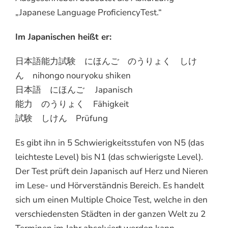
„Japanese Language ProficiencyTest.“
Im Japanischen heißt er:
日本語能力試験 にほんご のうりょく しけ
ん nihongo nouryoku shiken
日本語 にほんご Japanisch
能力 のうりょく Fähigkeit
試験 しけん Prüfung
Es gibt ihn in 5 Schwierigkeitsstufen von N5 (das
leichteste Level) bis N1 (das schwierigste Level).
Der Test prüft dein Japanisch auf Herz und Nieren
im Lese- und Hörverständnis Bereich. Es handelt
sich um einen Multiple Choice Test, welche in den
verschiedensten Städten in der ganzen Welt zu 2