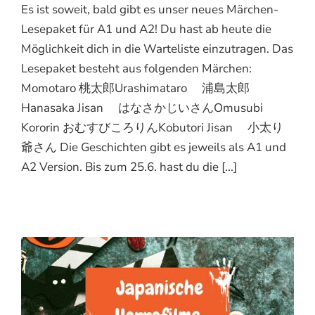
Es ist soweit, bald gibt es unser neues Märchen-
Lesepaket für A1 und A2! Du hast ab heute die
Möglichkeit dich in die Warteliste einzutragen. Das
Lesepaket besteht aus folgenden Märchen:
Momotaro 桃太郎Urashimataro 浦島太郎
Hanasaka Jisan はなさかじいさんOmusubi
Kororin おむすびころりんKobutori Jisan 小太り
爺さん Die Geschichten gibt es jeweils als A1 und
A2 Version. Bis zum 25.6. hast du die [...]