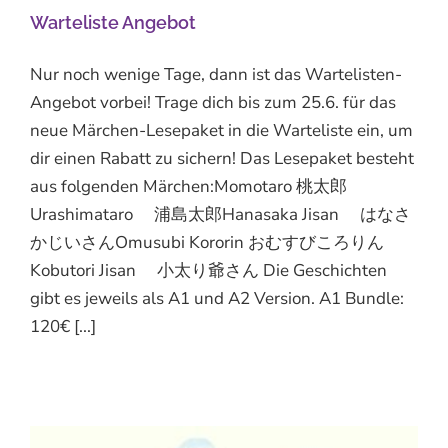
Warteliste Angebot
Nur noch wenige Tage, dann ist das Wartelisten-
Angebot vorbei! Trage dich bis zum 25.6. für das
neue Märchen-Lesepaket in die Warteliste ein, um
dir einen Rabatt zu sichern! Das Lesepaket besteht
aus folgenden Märchen:Momotaro 桃太郎
Urashimataro 浦島太郎Hanasaka Jisan はなさ
かじいさんOmusubi Kororin おむすびころりん
Kobutori Jisan 小太り爺さん Die Geschichten
gibt es jeweils als A1 und A2 Version. A1 Bundle:
120€ [...]