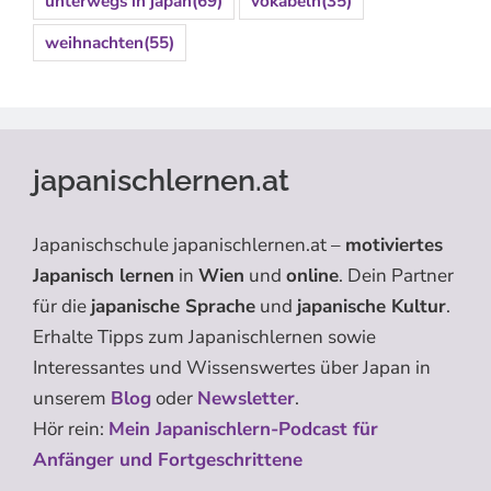
unterwegs in japan
(69)
vokabeln
(35)
weihnachten
(55)
japanischlernen.at
Japanischschule japanischlernen.at –
motiviertes
Japanisch lernen
in
Wien
und
online
. Dein Partner
für die
japanische Sprache
und
japanische Kultur
.
Erhalte Tipps zum Japanischlernen sowie
Interessantes und Wissenswertes über Japan in
unserem
Blog
oder
Newsletter
.
Hör rein:
Mein Japanischlern-Podcast für
Anfänger und Fortgeschrittene