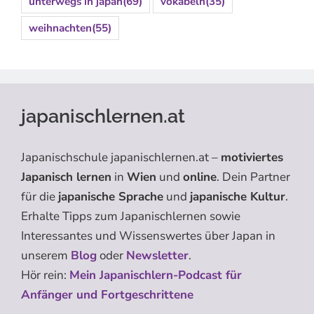
unterwegs in japan
(69)
vokabeln
(35)
weihnachten
(55)
japanischlernen.at
Japanischschule japanischlernen.at –
motiviertes
Japanisch lernen
in
Wien
und
online
. Dein Partner
für die
japanische Sprache
und
japanische Kultur
.
Erhalte Tipps zum Japanischlernen sowie
Interessantes und Wissenswertes über Japan in
unserem
Blog
oder
Newsletter
.
Hör rein:
Mein Japanischlern-Podcast für
Anfänger und Fortgeschrittene