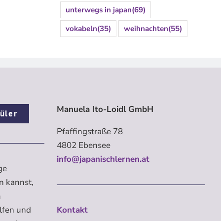
unterwegs in japan
(69)
vokabeln
(35)
weihnachten
(55)
Manuela Ito-Loidl GmbH
üler
Pfaffingstraße 78
4802 Ebensee
info@japanischlernen.at
ge
n kannst,
m
elfen und
Kontakt