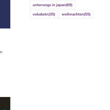
unterwegs in japan
(69)
vokabeln
(35)
weihnachten
(55)
en
s