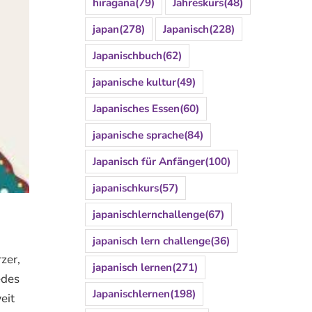
hiragana
(79)
Jahreskurs
(48)
japan
(278)
Japanisch
(228)
Japanischbuch
(62)
japanische kultur
(49)
Japanisches Essen
(60)
japanische sprache
(84)
Japanisch für Anfänger
(100)
japanischkurs
(57)
japanischlernchallenge
(67)
japanisch lern challenge
(36)
zer,
japanisch lernen
(271)
edes
Japanischlernen
(198)
eit