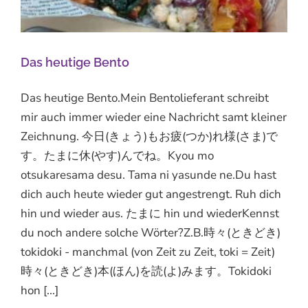
Das heutige Bento
Das heutige Bento.Mein Bentolieferant schreibt
mir auch immer wieder eine Nachricht samt kleiner
Zeichnung. 今日(きょう)もお疲(つか)れ様(さま)で
す。たまに休(やす)んでね。Kyou mo
otsukaresama desu. Tama ni yasunde ne.Du hast
dich auch heute wieder gut angestrengt. Ruh dich
hin und wieder aus. たまに hin und wiederKennst
du noch andere solche Wörter?Z.B.時々(ときどき)
tokidoki - manchmal (von Zeit zu Zeit, toki = Zeit)
時々(ときどき)本(ほん)を読(よ)みます。Tokidoki
hon [...]