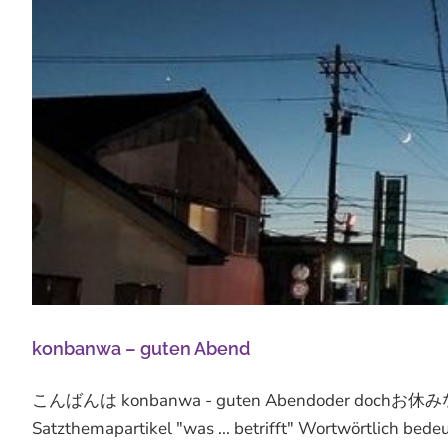
konbanwa – guten Abend
こんばんは konbanwa - guten Abendoder dochお休みなさい o
Satzthemapartikel "was ... betrifft" Wortwörtlich bede