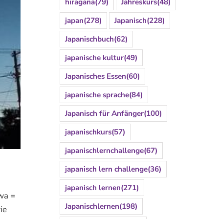
hiragana
(79)
Jahreskurs
(48)
japan
(278)
Japanisch
(228)
Japanischbuch
(62)
japanische kultur
(49)
Japanisches Essen
(60)
japanische sprache
(84)
Japanisch für Anfänger
(100)
japanischkurs
(57)
japanischlernchallenge
(67)
japanisch lern challenge
(36)
japanisch lernen
(271)
wa =
Japanischlernen
(198)
ie