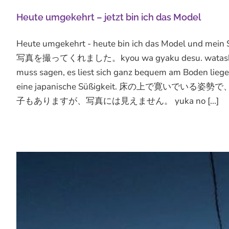
Heute umgekehrt – jetzt bin ich das Model
Heute umgekehrt - heute bin ich das Model u
写真を撮ってくれました。kyou wa gyaku desu. watashi wa mo
muss sagen, es liest sich ganz bequem am Boden liege
eine japanische Süßigkeit. 床の上で
子もありますが、写真には見えません。 yuka no [...]