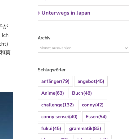
Unterwegs in Japan
息子が
 Ich
Archiv
cht)
Archiv
に和菓
Schlagwörter
anfänger
(79)
angebot
(45)
Anime
(63)
Buch
(48)
challenge
(132)
conny
(42)
conny sensei
(40)
Essen
(54)
fukui
(45)
grammatik
(83)