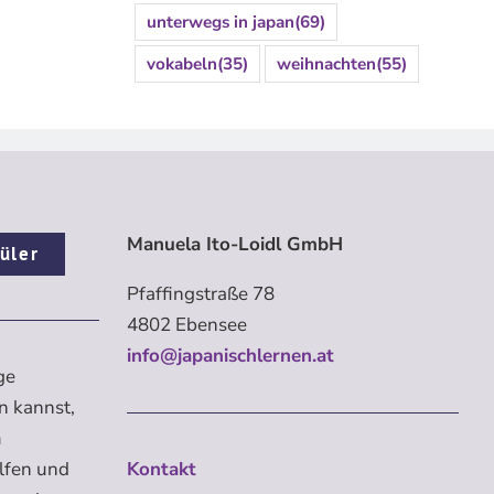
unterwegs in japan
(69)
vokabeln
(35)
weihnachten
(55)
Manuela Ito-Loidl GmbH
üler
Pfaffingstraße 78
4802 Ebensee
info@japanischlernen.at
ge
n kannst,
m
elfen und
Kontakt