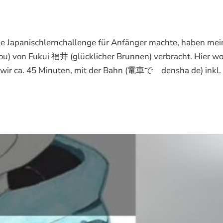
elle Japanischlernchallenge für Anfänger machte, haben mei
u) von Fukui 福井 (glücklicher Brunnen) verbracht. Hier w
n wir ca. 45 Minuten, mit der Bahn (電車で densha de) inkl.