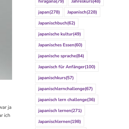
hiragana
(79)
Jahreskurs
(48)
japan
(278)
Japanisch
(228)
Japanischbuch
(62)
japanische kultur
(49)
Japanisches Essen
(60)
japanische sprache
(84)
Japanisch für Anfänger
(100)
japanischkurs
(57)
japanischlernchallenge
(67)
japanisch lern challenge
(36)
war ja
japanisch lernen
(271)
r ich
Japanischlernen
(198)