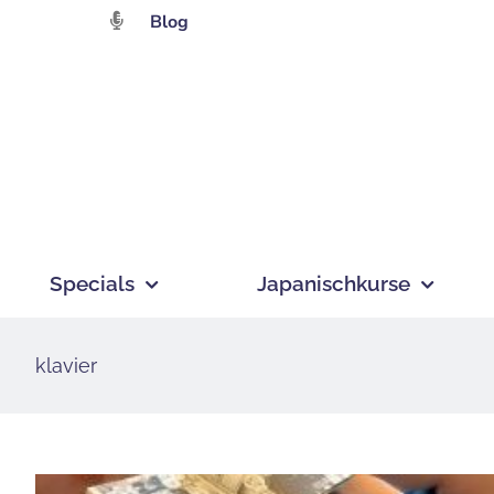
Zum
Blog
Inhalt
springen
Specials
Japanischkurse
klavier