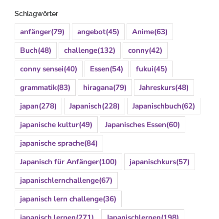
Schlagwörter
anfänger
(79)
angebot
(45)
Anime
(63)
Buch
(48)
challenge
(132)
conny
(42)
conny sensei
(40)
Essen
(54)
fukui
(45)
grammatik
(83)
hiragana
(79)
Jahreskurs
(48)
japan
(278)
Japanisch
(228)
Japanischbuch
(62)
japanische kultur
(49)
Japanisches Essen
(60)
japanische sprache
(84)
Japanisch für Anfänger
(100)
japanischkurs
(57)
japanischlernchallenge
(67)
japanisch lern challenge
(36)
japanisch lernen
(271)
Japanischlernen
(198)