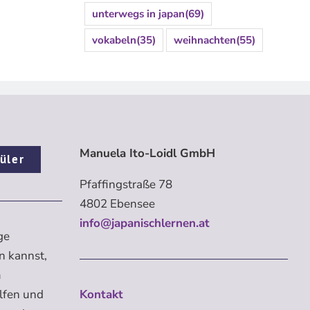
unterwegs in japan
(69)
vokabeln
(35)
weihnachten
(55)
Manuela Ito-Loidl GmbH
üler
Pfaffingstraße 78
4802 Ebensee
info@japanischlernen.at
ge
n kannst,
m
elfen und
Kontakt