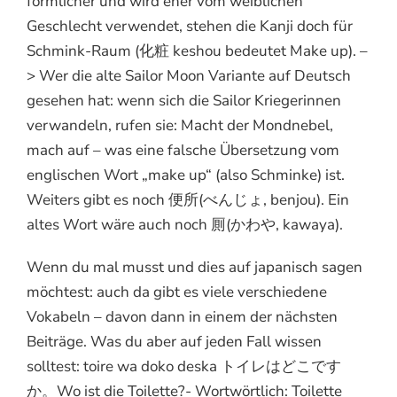
förmlicher und wird eher vom weiblichen
Geschlecht verwendet, stehen die Kanji doch für
Schmink-Raum (化粧 keshou bedeutet Make up). –
> Wer die alte Sailor Moon Variante auf Deutsch
gesehen hat: wenn sich die Sailor Kriegerinnen
verwandeln, rufen sie: Macht der Mondnebel,
mach auf – was eine falsche Übersetzung vom
englischen Wort „make up“ (also Schminke) ist.
Weiters gibt es noch 便所(べんじょ, benjou). Ein
altes Wort wäre auch noch 厠(かわや, kawaya).
Wenn du mal musst und dies auf japanisch sagen
möchtest: auch da gibt es viele verschiedene
Vokabeln – davon dann in einem der nächsten
Beiträge. Was du aber auf jeden Fall wissen
solltest: toire wa doko deska トイレはどこです
か。Wo ist die Toilette?- Wortwörtlich: Toilette