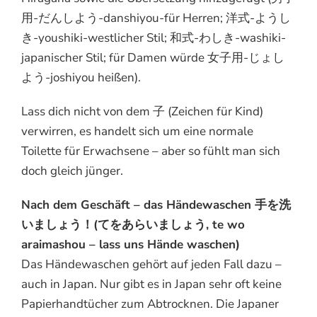
用-だんしよう-danshiyou-für Herren; 洋式-ようし
き-youshiki-westlicher Stil; 和式-わしき-washiki-
japanischer Stil; für Damen würde 女子用-じょし
よう-joshiyou heißen).
Lass dich nicht von dem 子 (Zeichen für Kind)
verwirren, es handelt sich um eine normale
Toilette für Erwachsene – aber so fühlt man sich
doch gleich jünger.
Nach dem Geschäft – das Händewaschen 手を洗
いましょう！(てをあらいましょう, te wo
araimashou – lass uns Hände waschen)
Das Händewaschen gehört auf jeden Fall dazu –
auch in Japan. Nur gibt es in Japan sehr oft keine
Papierhandtücher zum Abtrocknen. Die Japaner