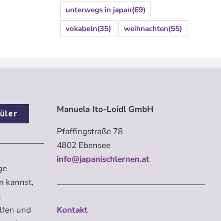
unterwegs in japan
(69)
vokabeln
(35)
weihnachten
(55)
Manuela Ito-Loidl GmbH
üler
Pfaffingstraße 78
4802 Ebensee
info@japanischlernen.at
ge
n kannst,
m
elfen und
Kontakt