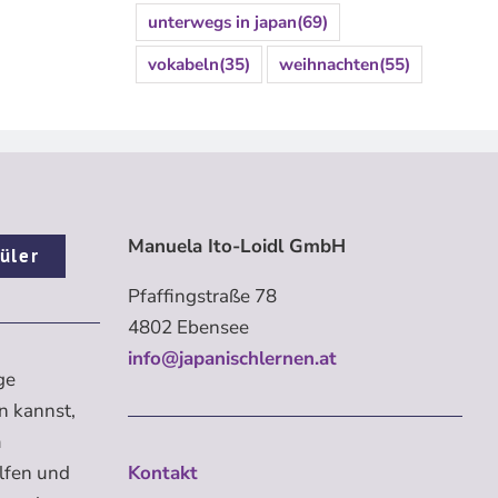
unterwegs in japan
(69)
vokabeln
(35)
weihnachten
(55)
Manuela Ito-Loidl GmbH
üler
Pfaffingstraße 78
4802 Ebensee
info@japanischlernen.at
ge
n kannst,
m
elfen und
Kontakt