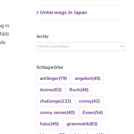
Unterwegs in Japan
g in
ällt
Archiv
rde
Archiv
Schlagwörter
anfänger
(79)
angebot
(45)
Anime
(63)
Buch
(48)
challenge
(132)
conny
(42)
conny sensei
(40)
Essen
(54)
fukui
(45)
grammatik
(83)