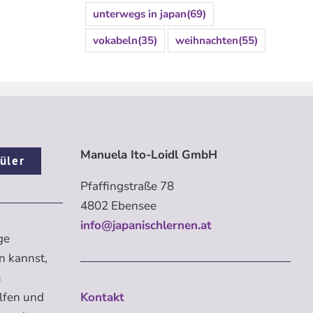
unterwegs in japan
(69)
vokabeln
(35)
weihnachten
(55)
Manuela Ito-Loidl GmbH
üler
Pfaffingstraße 78
4802 Ebensee
info@japanischlernen.at
ge
n kannst,
m
elfen und
Kontakt