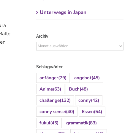
Unterwegs in Japan
ura
Bälle,
Archiv
ren
Archiv
Schlagwörter
anfänger
(79)
angebot
(45)
Anime
(63)
Buch
(48)
challenge
(132)
conny
(42)
conny sensei
(40)
Essen
(54)
fukui
(45)
grammatik
(83)