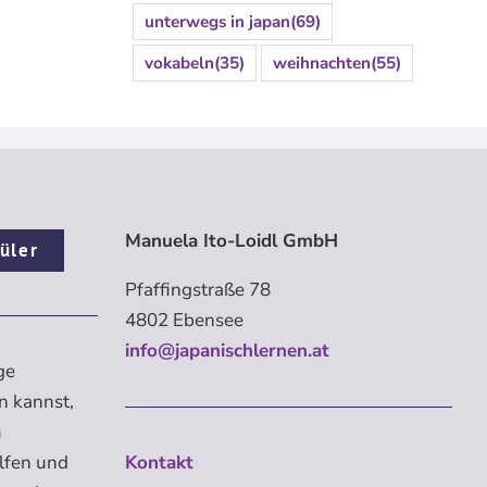
unterwegs in japan
(69)
vokabeln
(35)
weihnachten
(55)
Manuela Ito-Loidl GmbH
üler
Pfaffingstraße 78
4802 Ebensee
info@japanischlernen.at
ge
n kannst,
m
elfen und
Kontakt