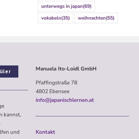
unterwegs in japan
(69)
vokabeln
(35)
weihnachten
(55)
Manuela Ito-Loidl GmbH
üler
Pfaffingstraße 78
4802 Ebensee
info@japanischlernen.at
ge
n kannst,
m
elfen und
Kontakt