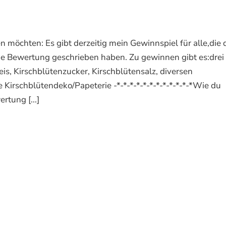
en möchten: Es gibt derzeitig mein Gewinnspiel für alle,die 
e Bewertung geschrieben haben. Zu gewinnen gibt es:drei
is, Kirschblütenzucker, Kirschblütensalz, diversen
Kirschblütendeko/Papeterie -*-*-*-*-*-*-*-*-*-*-*-*Wie du
rtung [...]