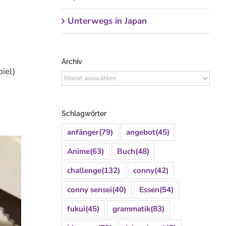
Unterwegs in Japan
た。
Archiv
iel)
Archiv
Schlagwörter
anfänger
(79)
angebot
(45)
Anime
(63)
Buch
(48)
challenge
(132)
conny
(42)
conny sensei
(40)
Essen
(54)
fukui
(45)
grammatik
(83)