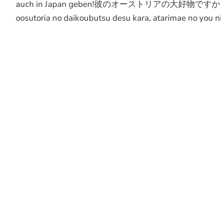
auch in Japan geben!彼のオーストリアの大好
oosutoria no daikoubutsu desu kara, atarimae no you ni 