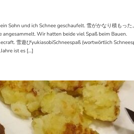
en mein Sohn und ich Schnee geschaufelt. 雪がかなり積もっ
nee angesammelt. Wir hatten beide viel Spaß beim Bauen.
necraft. 雪遊びyukiasobiSchneespaß (wortwörtlich Schneesp
hre ist es [...]