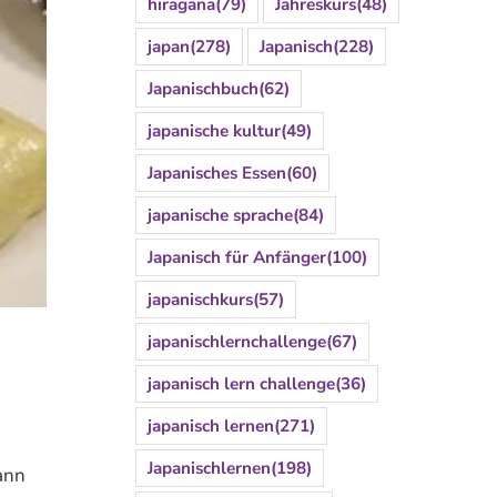
hiragana
(79)
Jahreskurs
(48)
japan
(278)
Japanisch
(228)
Japanischbuch
(62)
japanische kultur
(49)
Japanisches Essen
(60)
japanische sprache
(84)
Japanisch für Anfänger
(100)
japanischkurs
(57)
japanischlernchallenge
(67)
japanisch lern challenge
(36)
japanisch lernen
(271)
Japanischlernen
(198)
dann