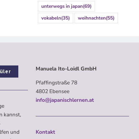
unterwegs in japan
(69)
vokabeln
(35)
weihnachten
(55)
Manuela Ito-Loidl GmbH
üler
Pfaffingstraße 78
4802 Ebensee
info@japanischlernen.at
ge
n kannst,
m
elfen und
Kontakt