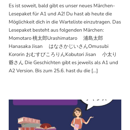
Es ist soweit, bald gibt es unser neues Märchen-
Lesepaket für A1 und A2! Du hast ab heute die
Möglichkeit dich in die Warteliste einzutragen. Das
Lesepaket besteht aus folgenden Märchen:
Momotaro 桃太郎Urashimataro 浦島太郎
Hanasaka Jisan はなさかじいさんOmusubi
Kororin おむすびころりんKobutori Jisan 小太り
爺さん Die Geschichten gibt es jeweils als A1 und
A2 Version. Bis zum 25.6. hast du die [...]