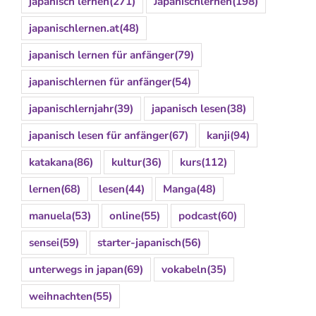
japanisch lernen
(271)
Japanischlernen
(198)
japanischlernen.at
(48)
japanisch lernen für anfänger
(79)
japanischlernen für anfänger
(54)
japanischlernjahr
(39)
japanisch lesen
(38)
japanisch lesen für anfänger
(67)
kanji
(94)
katakana
(86)
kultur
(36)
kurs
(112)
lernen
(68)
lesen
(44)
Manga
(48)
manuela
(53)
online
(55)
podcast
(60)
sensei
(59)
starter-japanisch
(56)
unterwegs in japan
(69)
vokabeln
(35)
weihnachten
(55)