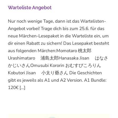
Warteliste Angebot
Nur noch wenige Tage, dann ist das Wartelisten-
Angebot vorbei! Trage dich bis zum 25.6. für das
neue Märchen-Lesepaket in die Warteliste ein, um
dir einen Rabatt zu sichern! Das Lesepaket besteht
aus folgenden Märchen:Momotaro 桃太郎
Urashimataro 浦島太郎Hanasaka Jisan はなさ
かじいさんOmusubi Kororin おむすびころりん
Kobutori Jisan 小太り爺さん Die Geschichten
gibt es jeweils als A1 und A2 Version. A1 Bundle:
120€ [...]