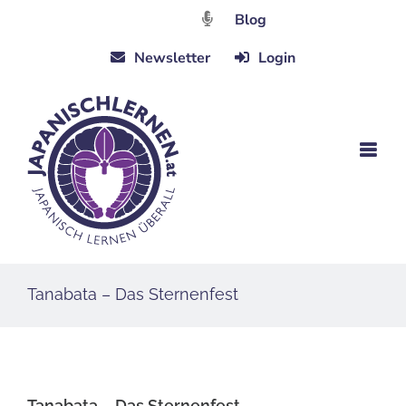
Zum
Blog
Inhalt
Newsletter
Login
springen
Tanabata – Das Sternenfest
Tanabata – Das Sternenfest