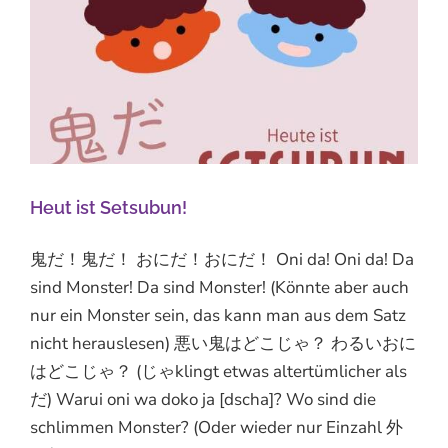
Heut ist Setsubun!
鬼だ！鬼だ！ おにだ！おにだ！ Oni da! Oni da! Da
sind Monster! Da sind Monster! (Könnte aber auch
nur ein Monster sein, das kann man aus dem Satz
nicht herauslesen) 悪い鬼はどこじゃ？ わるいおに
はどこじゃ？ (じゃklingt etwas altertümlicher als
だ) Warui oni wa doko ja [dscha]? Wo sind die
schlimmen Monster? (Oder wieder nur Einzahl 外