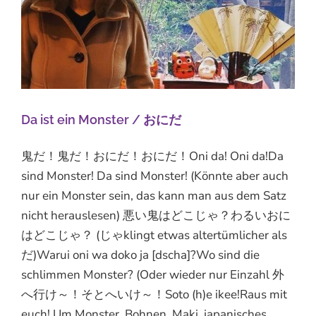
Da ist ein Monster / おにだ
鬼だ！鬼だ！おにだ！おにだ！Oni da! Oni da!Da
sind Monster! Da sind Monster! (Könnte aber auch
nur ein Monster sein, das kann man aus dem Satz
nicht herauslesen) 悪い鬼はどこじゃ？わるいおに
はどこじゃ？ (じゃklingt etwas altertümlicher als
だ)Warui oni wa doko ja [dscha]?Wo sind die
schlimmen Monster? (Oder wieder nur Einzahl 外
へ行け～！そとへいけ～！Soto (h)e ikee!Raus mit
euch! Um Monster, Bohnen, Maki, japanisches