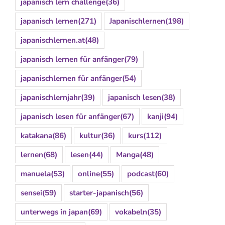
japanisch lern challenge
(36)
japanisch lernen
(271)
Japanischlernen
(198)
japanischlernen.at
(48)
japanisch lernen für anfänger
(79)
japanischlernen für anfänger
(54)
japanischlernjahr
(39)
japanisch lesen
(38)
japanisch lesen für anfänger
(67)
kanji
(94)
katakana
(86)
kultur
(36)
kurs
(112)
lernen
(68)
lesen
(44)
Manga
(48)
manuela
(53)
online
(55)
podcast
(60)
sensei
(59)
starter-japanisch
(56)
unterwegs in japan
(69)
vokabeln
(35)