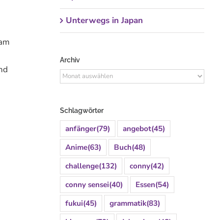
Unterwegs in Japan
 am
Archiv
und
Archiv
Schlagwörter
anfänger
(79)
angebot
(45)
Anime
(63)
Buch
(48)
challenge
(132)
conny
(42)
conny sensei
(40)
Essen
(54)
fukui
(45)
grammatik
(83)