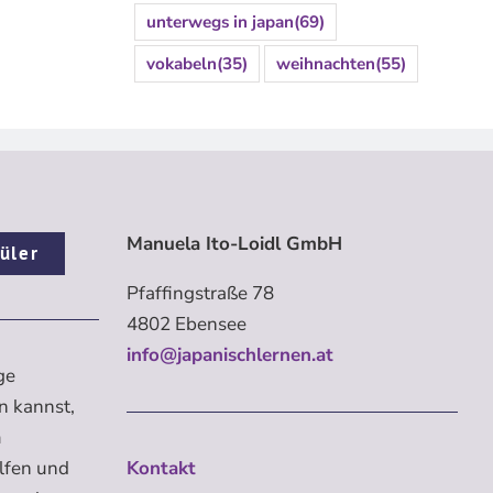
unterwegs in japan
(69)
vokabeln
(35)
weihnachten
(55)
Manuela Ito-Loidl GmbH
üler
Pfaffingstraße 78
4802 Ebensee
info@japanischlernen.at
ge
n kannst,
m
elfen und
Kontakt