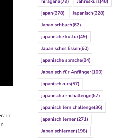
hiragana
(79)
Jahreskurs
(48)
japan
(278)
Japanisch
(228)
Japanischbuch
(62)
japanische kultur
(49)
Japanisches Essen
(60)
japanische sprache
(84)
Japanisch für Anfänger
(100)
japanischkurs
(57)
japanischlernchallenge
(67)
japanisch lern challenge
(36)
erade
japanisch lernen
(271)
nn
Japanischlernen
(198)