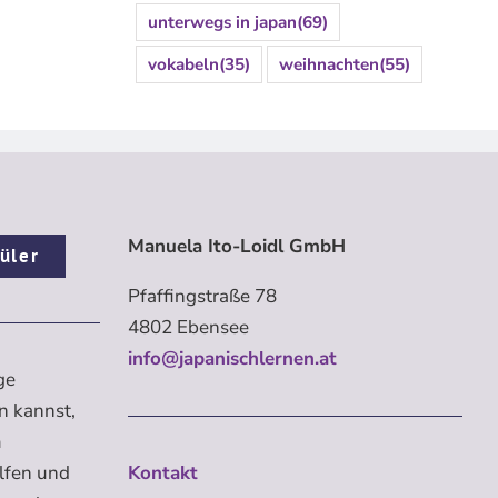
unterwegs in japan
(69)
vokabeln
(35)
weihnachten
(55)
Manuela Ito-Loidl GmbH
üler
Pfaffingstraße 78
4802 Ebensee
info@japanischlernen.at
ge
n kannst,
m
elfen und
Kontakt