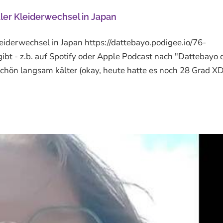
r Kleiderwechsel in Japan
derwechsel in Japan https://dattebayo.podigee.io/76-
gibt - z.b. auf Spotify oder Apple Podcast nach "Dattebayo 
schön langsam kälter (okay, heute hatte es noch 28 Grad X