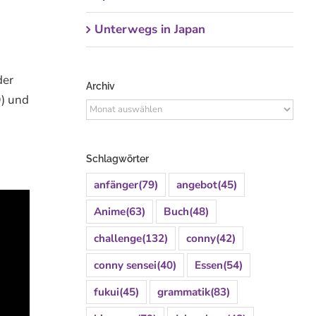
Unterwegs in Japan
der
Archiv
D) und
Archiv
Schlagwörter
anfänger
(79)
angebot
(45)
Anime
(63)
Buch
(48)
challenge
(132)
conny
(42)
conny sensei
(40)
Essen
(54)
fukui
(45)
grammatik
(83)