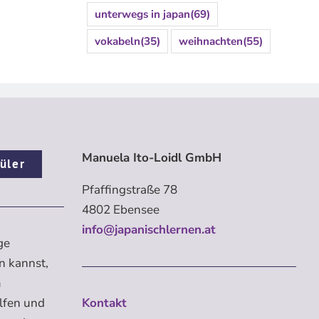
unterwegs in japan
(69)
vokabeln
(35)
weihnachten
(55)
Manuela Ito-Loidl GmbH
üler
Pfaffingstraße 78
4802 Ebensee
info@japanischlernen.at
ge
n kannst,
m
elfen und
Kontakt