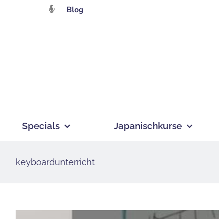
Zum
Blog
Inhalt
springen
Specials
Japanischkurse
keyboardunterricht