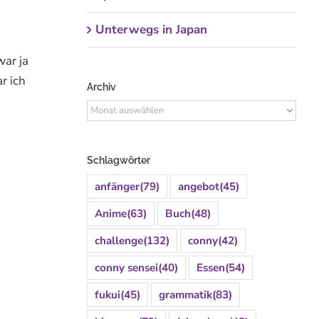
Unterwegs in Japan
war ja
r ich
Archiv
Archiv
Schlagwörter
anfänger
(79)
angebot
(45)
Anime
(63)
Buch
(48)
challenge
(132)
conny
(42)
conny sensei
(40)
Essen
(54)
fukui
(45)
grammatik
(83)