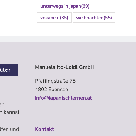
unterwegs in japan
(69)
vokabeln
(35)
weihnachten
(55)
Manuela Ito-Loidl GmbH
üler
Pfaffingstraße 78
4802 Ebensee
info@japanischlernen.at
ge
n kannst,
m
elfen und
Kontakt