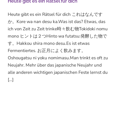
Heute gibt es ein Rätsel für dich
Heute gibt es ein Rätsel für dich これはなんです
か。Kore wa nan desu ka.Was ist das? Etwas, das
ich von Zeit zu Zeit trinke時々飲む物Tokidoki nomu
mono ヒントは２つHinto wa futatsu:発酵した物で
す。Hakkou shira mono desu.Es ist etwas
Fermentiertes. お正月によく飲みます。
Oshougatsu ni yoku nomimasu.Man trinkt es oft zu
Neujahr. Mehr über das japanische Neujahr und
alle anderen wichtigen japanischen Feste lernst du
[...]