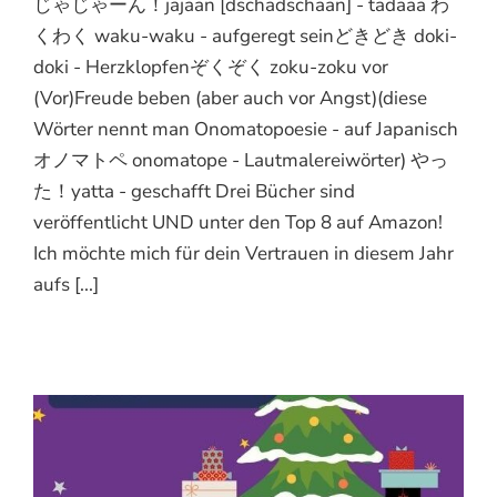
じゃじゃーん！jajaan [dschadschaan] - tadaaa わ
くわく waku-waku - aufgeregt seinどきどき doki-
doki - Herzklopfenぞくぞく zoku-zoku vor
(Vor)Freude beben (aber auch vor Angst)(diese
Wörter nennt man Onomatopoesie - auf Japanisch
オノマトペ onomatope - Lautmalereiwörter) やっ
た！yatta - geschafft Drei Bücher sind
veröffentlicht UND unter den Top 8 auf Amazon!
Ich möchte mich für dein Vertrauen in diesem Jahr
aufs [...]