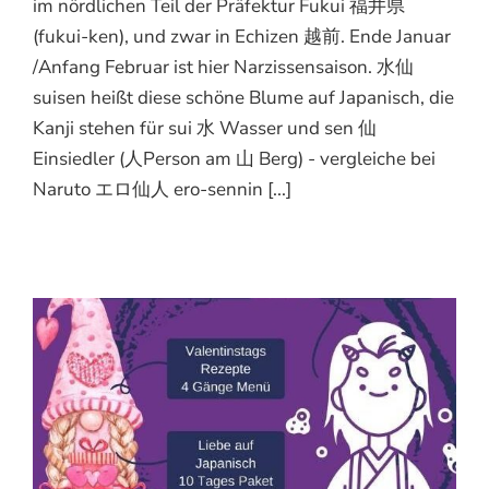
im nördlichen Teil der Präfektur Fukui 福井県
(fukui-ken), und zwar in Echizen 越前. Ende Januar
/Anfang Februar ist hier Narzissensaison. 水仙
suisen heißt diese schöne Blume auf Japanisch, die
Kanji stehen für sui 水 Wasser und sen 仙
Einsiedler (人Person am 山 Berg) - vergleiche bei
Naruto エロ仙人 ero-sennin [...]