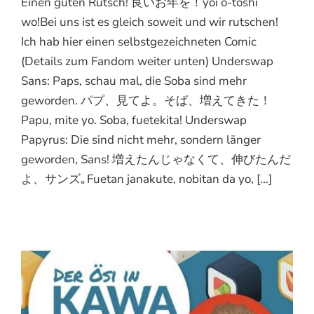
Einen guten Rutsch! 良いお年を！yoi o-toshi
wo!Bei uns ist es gleich soweit und wir rutschen!
Ich hab hier einen selbstgezeichneten Comic
(Details zum Fandom weiter unten) Underswap
Sans: Paps, schau mal, die Soba sind mehr
geworden. パプ、見てよ。そば、増えてきた！
Papu, mite yo. Soba, fuetekita! Underswap
Papyrus: Die sind nicht mehr, sondern länger
geworden, Sans! 増えたんじゃなくて、伸びたんだ
よ、サンズ｡Fuetan janakute, nobitan da yo, [...]