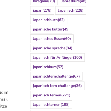
hiragana
(79)
Jahreskurs
(48)
japan
(278)
Japanisch
(228)
Japanischbuch
(62)
japanische kultur
(49)
Japanisches Essen
(60)
japanische sprache
(84)
Japanisch für Anfänger
(100)
japanischkurs
(57)
japanischlernchallenge
(67)
japanisch lern challenge
(36)
e: im
japanisch lernen
(271)
ema).
Japanischlernen
(198)
itze