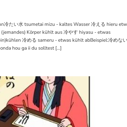
 kann冷たい水 tsumetai mizu - kaltes Wasser 冷える hieru etw
 (jemandes) Körper kühlt aus 冷やす hiyasu - etwas
(ein)kühlen 冷める sameru - etwas kühlt abBeispiel:冷め
 ga ii du solltest [...]