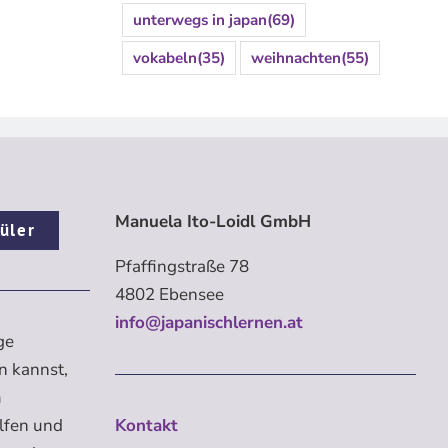
unterwegs in japan
(69)
vokabeln
(35)
weihnachten
(55)
Manuela Ito-Loidl GmbH
üler
Pfaffingstraße 78
4802 Ebensee
info@japanischlernen.at
ge
n kannst,
m
elfen und
Kontakt