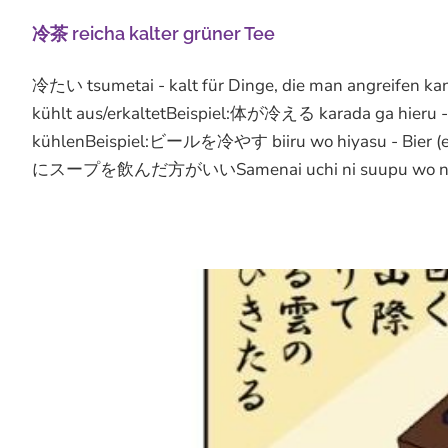
冷茶 reicha kalter grüner Tee
冷たい tsumetai - kalt für Dinge, die man angreifen
kühlt aus/erkaltetBeispiel:体が冷える karada ga hieru -
kühlenBeispiel:ビールを冷やす biiru wo hiyasu - Bier 
にスープを飲んだ方がいいSamenai uchi ni suupu wo nonda hou