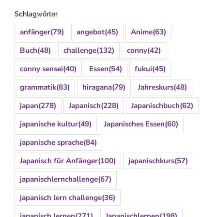
Schlagwörter
anfänger
(79)
angebot
(45)
Anime
(63)
Buch
(48)
challenge
(132)
conny
(42)
conny sensei
(40)
Essen
(54)
fukui
(45)
grammatik
(83)
hiragana
(79)
Jahreskurs
(48)
japan
(278)
Japanisch
(228)
Japanischbuch
(62)
japanische kultur
(49)
Japanisches Essen
(60)
japanische sprache
(84)
Japanisch für Anfänger
(100)
japanischkurs
(57)
japanischlernchallenge
(67)
japanisch lern challenge
(36)
japanisch lernen
(271)
Japanischlernen
(198)